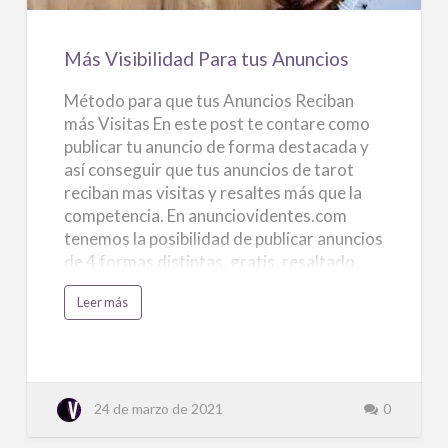
i
Anuncios
s
i
t
Más Visibilidad Para tus Anuncios
a
s
?
Método para que tus Anuncios Reciban
más Visitas En este post te contare como
publicar tu anuncio de forma destacada y
así conseguir que tus anuncios de tarot
reciban mas visitas y resaltes más que la
competencia. En anunciovidentes.com
tenemos la posibilidad de publicar anuncios
de 4 formas distintas. gratis, resaltado,
premium, vip. Publicar Anuncio Gratis La
a
Leer más
publicación de anuncios gratis no tiene
c
e
nada en especial, tu anuncio se mostrara en
r
c
su categoría e ira bajando de posición en el
a
d
momento que otro usuario publique otro
e
anuncio. Los anuncios gratis también se
M
24 de marzo de 2021
0
á
muestran en portada en la sección (Últimos
s
V
Anuncios) pero también irán
i