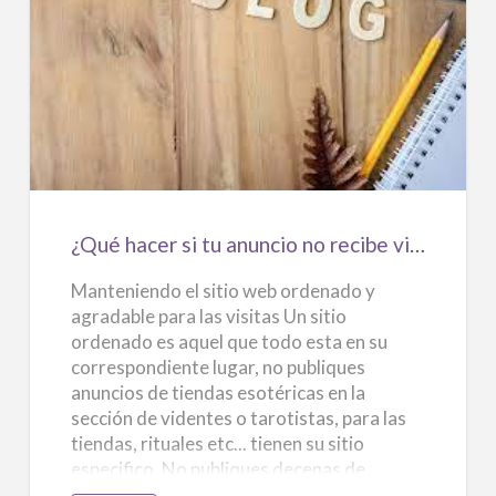
o
s
lecturas de tarot de forma independiente,
ya sea en línea o en persona. Estas
¿Qué
personas suelen tener tarifas más bajas
hacer
que los tarotistas profesionales, ya que no
si
tienen los mismos costos de operación. Sin
tu
embargo, es importante tener en cuenta
anuncio
que la calidad de la lectura puede variar
no
dependiendo de la habilidad y…
¿Qué hacer si tu anuncio no recibe visitas?
recibe
Manteniendo el sitio web ordenado y
visitas?
agradable para las visitas Un sitio
ordenado es aquel que todo esta en su
correspondiente lugar, no publiques
anuncios de tiendas esotéricas en la
sección de videntes o tarotistas, para las
tiendas, rituales etc... tienen su sitio
especifico. No publiques decenas de
anuncios repetidos y seguidos. El usuario