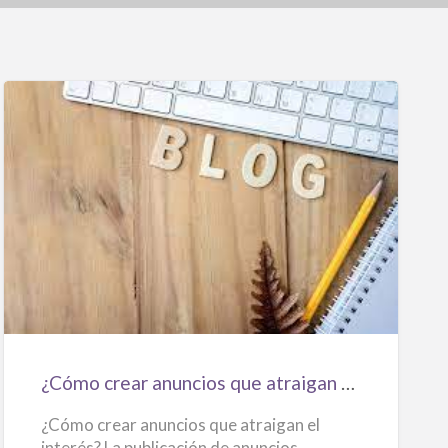
¿Cómo
crear
anuncios
que
atraigan
el
¿Cómo crear anuncios que atraigan el interés?
interés?
¿Cómo crear anuncios que atraigan el
interés? La publicación de anuncios