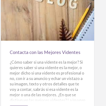
i
anunciando. Es recomendable contratar a
o
s
un fotógrafo profesional para que capture
q
u
imágenes de alta calidad, ya que esto
e
Contacta
a
ayudará a que el anuncio luzca más
t
con
profesional y…
r
a
i
las
g
a
Mejores
n
e
Videntes
l
i
n
Contacta con las Mejores Videntes
t
e
r
é
¿Cómo saber si una vidente es la mejor? Si
s
?
quieres saber si una vidente es la mejor, o
mejor dicho si una vidente es profesional o
no, con ir a su anuncio y echar un vistazo a
su imagen, texto y otros detalles que te
voy a contar, sabrás si esa vidente es la
mejor o una de las mejores. ¿En que se
distinguen las mejores videntes? La imagen
del anuncio