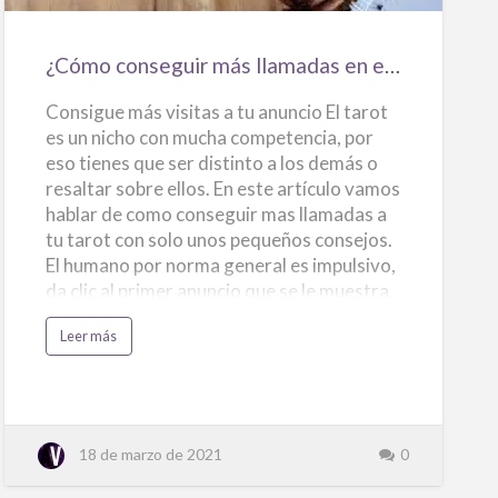
Si ves números móviles por el cual te van a
en
cobrar, pidiéndote datos de tarjeta o la
el
¿Cómo conseguir más llamadas en el tarot? – Consejos y Soluciones
misma…
tarot?
Consigue más visitas a tu anuncio El tarot
–
es un nicho con mucha competencia, por
Consejos
eso tienes que ser distinto a los demás o
y
resaltar sobre ellos. En este artículo vamos
Soluciones
hablar de como conseguir mas llamadas a
tu tarot con solo unos pequeños consejos.
El humano por norma general es impulsivo,
da clic al primer anuncio que se le muestra,
entra al anuncio y si le gusta tanto la
a
Leer más
imagen como la redacción del texto, lo más
c
e
seguro es que no busque mas y llame. Por
r
c
eso la importancia de que tu anuncio se
a
d
muestre el primero y el contenido que
e
pongas en el. Por eso te damos estas
¿
18 de marzo de 2021
0
C
pautas y consejos para que consigas que tu
ó
m
anuncio de tarot se vea el primero, y como
o