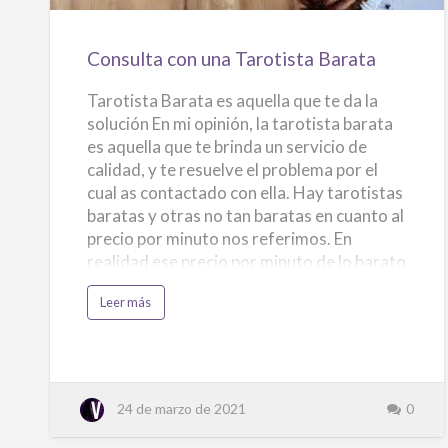
Barata
Consulta con una Tarotista Barata
Tarotista Barata es aquella que te da la
solución En mi opinión, la tarotista barata
es aquella que te brinda un servicio de
calidad, y te resuelve el problema por el
cual as contactado con ella. Hay tarotistas
baratas y otras no tan baratas en cuanto al
precio por minuto nos referimos. En
realidad ese precio por minuto de lo barato
a lo no tan barato oscila entre 1,57
a
Leer más
céntimos y 0,42 céntimos. La diferencia no
c
e
es para estirarse de los pelos, es lo que te
r
c
costaría un café. También depende de si
a
d
llamas desde un teléfono fijo o un móvil, el
e
precio baria unos céntimos. También las
C
24 de marzo de 2021
0
o
hay que hacen pack oferta que pueden ir de
n
s
20 minutos hasta 60 minutos y los precios
u