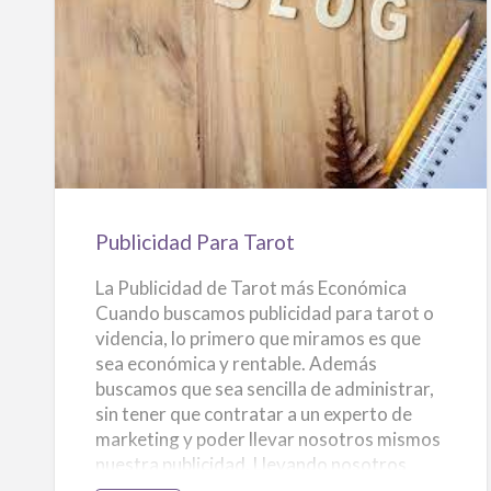
r
o
cuándo se creó el primer juego de cartas
t
y
del tarot. Sin embargo, se cree que el tarot
T
i
Publicidad
se originó en Europa en la Edad Media,
p
o
Para
s
probablemente en Italia. En un principio, el
Tarot
tarot se utilizaba como un juego de cartas,
similar al bridge o al póker. Fue sólo más
tarde que l…
Publicidad Para Tarot
La Publicidad de Tarot más Económica
Cuando buscamos publicidad para tarot o
videncia, lo primero que miramos es que
sea económica y rentable. Además
buscamos que sea sencilla de administrar,
sin tener que contratar a un experto de
marketing y poder llevar nosotros mismos
nuestra publicidad. Llevando nosotros
mismos nuestra propia estrategia de