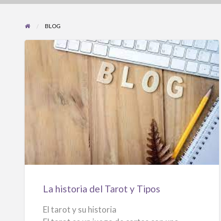
BLOG
La
historia
del
Tarot
y
Tipos
La historia del Tarot y Tipos
El tarot y su historia