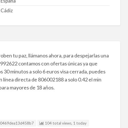
España
Cádiz
oben tu paz, llámanos ahora, para despejarlas una
919992622 contamos con ofertas únicas ya que
 30 minutos a solo 6 euros visa cerrada, puedes
n línea directa de 806002188 a solo 0.42 el min
o para mayores de 18 años.
D Anuncio
0469dea13d458b7
104 total views, 1 today