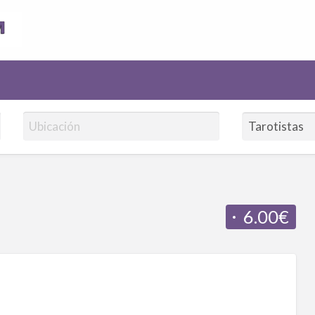
AnuncioVidentes.com
6.00€