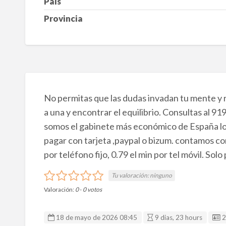
País
Provincia
No permitas que las dudas invadan tu mente y r
a una y encontrar el equilibrio. Consultas al 
somos el gabinete más económico de España los
pagar con tarjeta ,paypal o bizum. contamos co
por teléfono fijo, 0.79 el min por tel móvil. Sol
Tu valoración:
ninguno
Valoración:
0
-
0
votos
I
18 de mayo de 2026 08:45
9 dias, 23 hours
2