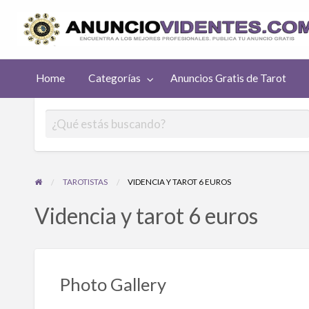
uncios
Home
Categorías
Anuncios Gratis de Tarot
atis de
rot
TAROTISTAS
VIDENCIA Y TAROT 6 EUROS
Videncia y tarot 6 euros
Photo Gallery