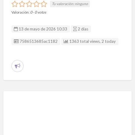
Tu valoración:
ninguno
Valoración:
0
-
0
votos
13 de mayo de 2026 10:33
2 dias
ID Anuncio
7586513685ac1182
1363 total views, 2 today
R
e
p
o
r
t
a
r
p