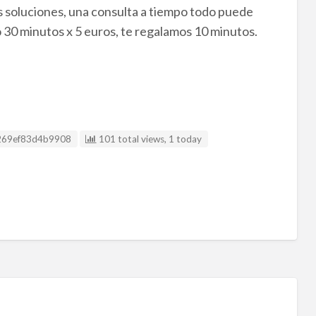
as soluciones, una consulta a tiempo todo puede
 30 minutos x 5 euros, te regalamos 10 minutos.
Anuncio
269ef83d4b9908
101 total views, 1 today