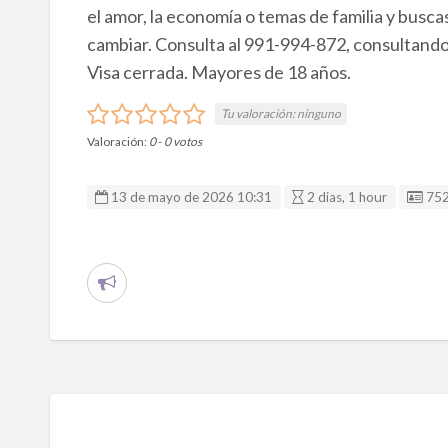
el amor, la economía o temas de familia y busc
cambiar. Consulta al 991-994-872, consultando
Visa cerrada. Mayores de 18 años.
Tu valoración:
ninguno
Valoración:
0
-
0
votos
ID 
13 de mayo de 2026 10:31
2 dias, 1 hour
75
R
e
p
o
r
t