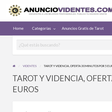
uncios
Home
Categorías
Anuncios Gratis de Tarot
atis de
rot
VIDENTES
TAROT Y VIDENCIA, OFERTA 30 MINUTOS POR 5 E
TAROT Y VIDENCIA, OFERT
EUROS