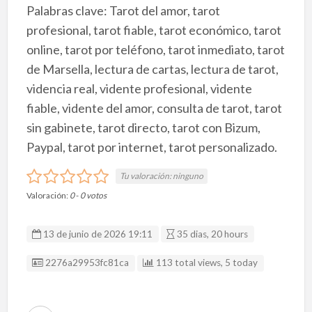
Palabras clave: Tarot del amor, tarot
profesional, tarot fiable, tarot económico, tarot
online, tarot por teléfono, tarot inmediato, tarot
de Marsella, lectura de cartas, lectura de tarot,
videncia real, vidente profesional, vidente
fiable, vidente del amor, consulta de tarot, tarot
sin gabinete, tarot directo, tarot con Bizum,
Paypal, tarot por internet, tarot personalizado.
Tu valoración:
ninguno
Valoración:
0
-
0
votos
13 de junio de 2026 19:11
35 dias, 20 hours
ID Anuncio
2276a29953fc81ca
113 total views, 5 today