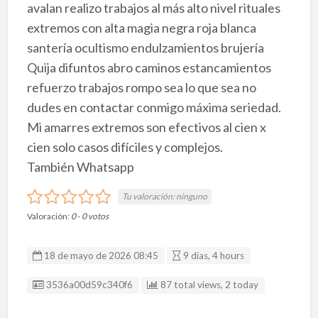
avalan realizo trabajos al más alto nivel rituales
extremos con alta magia negra roja blanca
santería ocultismo endulzamientos brujería
Quija difuntos abro caminos estancamientos
refuerzo trabajos rompo sea lo que sea no
dudes en contactar conmigo máxima seriedad.
Mi amarres extremos son efectivos al cien x
cien solo casos difíciles y complejos.
También Whatsapp
Tu valoración:
ninguno
Valoración:
0
-
0
votos
18 de mayo de 2026 08:45
9 dias, 4 hours
ID Anuncio
3536a00d59c340f6
87 total views, 2 today