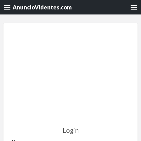
AnuncioVidentes.com
Login