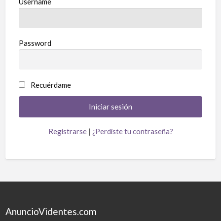
Username
Password
Recuérdame
Registrarse
|
¿Perdiste tu contraseña?
AnuncioVidentes.com