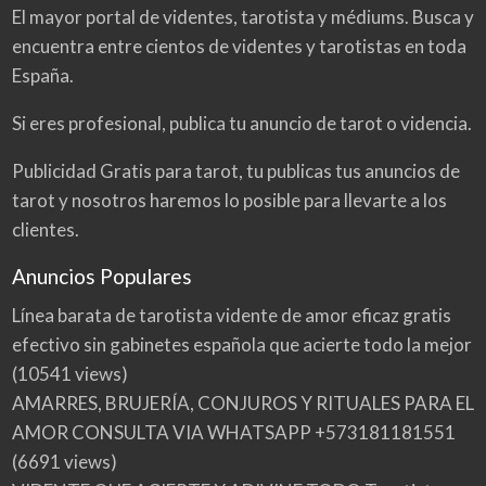
El mayor portal de videntes, tarotista y médiums. Busca y
encuentra entre cientos de videntes y tarotistas en toda
España.
Si eres profesional, publica tu anuncio de tarot o videncia.
Publicidad Gratis para tarot, tu publicas tus anuncios de
tarot y nosotros haremos lo posible para llevarte a los
clientes.
Anuncios Populares
Línea barata de tarotista vidente de amor eficaz gratis
efectivo sin gabinetes española que acierte todo la mejor
(10541 views)
AMARRES, BRUJERÍA, CONJUROS Y RITUALES PARA EL
AMOR CONSULTA VIA WHATSAPP +573181181551
(6691 views)