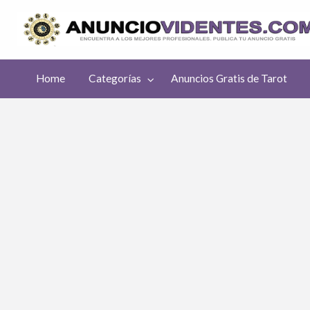
uncios
Home
Categorías
Anuncios Gratis de Tarot
atis de
rot