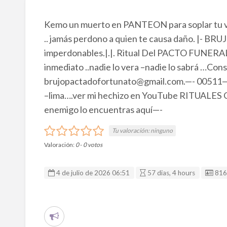
Kemo un muerto en PANTEON para soplar tu
.. jamás perdono a quien te causa daño. |- B
imperdonables.|.|. Ritual Del PACTO FUNERAL 
inmediato ..nadie lo vera –nadie lo sabrá …Cons
brujopactadofortunato@gmail.com.—- 00511—9
–lima….ver mi hechizo en YouTube RITUALES
enemigo lo encuentras aquí—-
Tu valoración:
ninguno
Valoración:
0
-
0
votos
ID 
4 de julio de 2026 06:51
57 dias, 4 hours
816
R