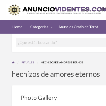
uncios
Home
Categorías
Anuncios Gratis de Tarot
atis de
rot
RITUALES
HECHIZOS DE AMORES ETERNOS
hechizos de amores eternos
Photo Gallery