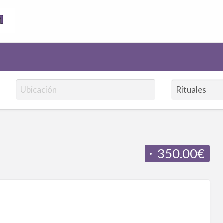
AnuncioVidentes.com
350.00€