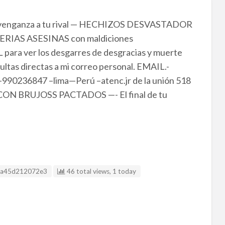
 venganza a tu rival — HECHIZOS DESVASTADOR
RUJERIAS ASESINAS con maldiciones
para ver los desgarres de desgracias y muerte
ultas directas a mi correo personal. EMAIL.-
90236847 –lima—Perú –atenc.jr de la unión 518
 CON BRUJOSS PACTADOS —- El final de tu
Anuncio
a45d212072e3
46 total views, 1 today