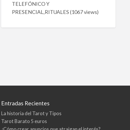
TELEFÓNICO Y
PRESENCIAL,RITUALES
(1067 views)
Entradas Recientes
La historia del Tarot y Tipos
Tarot Barato 5 euros
¿Cómo crear anuncios que atraigan el interés?