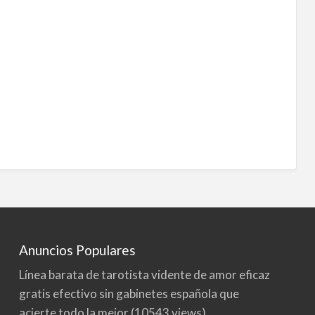
Anuncios Populares
Línea barata de tarotista vidente de amor eficaz
gratis efectivo sin gabinetes española que
acierte todo la mejor
(10543 views)