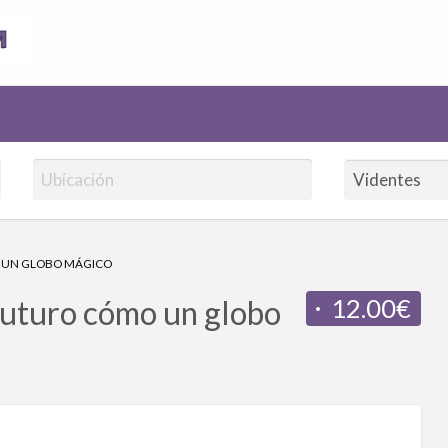
AnuncioVidentes.com
O UN GLOBO MÁGICO
12.00€
futuro cómo un globo