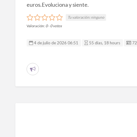
euros.Evoluciona y siente.
Tu valoración:
ninguno
Valoración:
0
-
0
votos
ID
4 de julio de 2026 06:51
55 dias, 18 hours
7
R
e
p
o
r
t
a
r