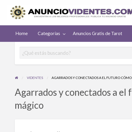
uncios
Home
Categorías
Anuncios Gratis de Tarot
atis de
rot
VIDENTES
AGARRADOS Y CONECTADOS A EL FUTURO CÓM
Agarrados y conectados a el 
mágico