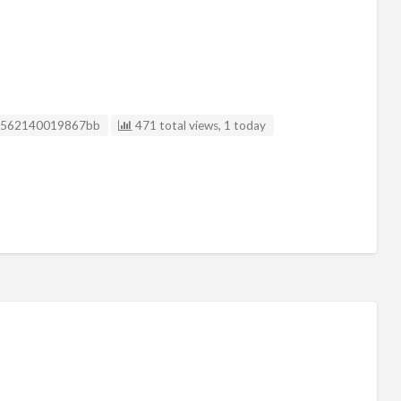
 Anuncio
2562140019867bb
471 total views, 1 today