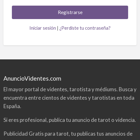
Iniciar sesión
|
¿Perdiste tu contraseña?
AnuncioVidentes.com
El mayor portal de videntes, tarotista y médiums. Busca y
encuentra entre cientos de videntes y tarotistas en toda
España.
Si eres profesional, publica tu anuncio de tarot o videncia.
Publicidad Gratis para tarot, tu publicas tus anuncios de