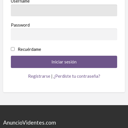
Username
Password
Recuérdame
Registrarse
|
¿Perdiste tu contraseña?
AnuncioVidentes.com