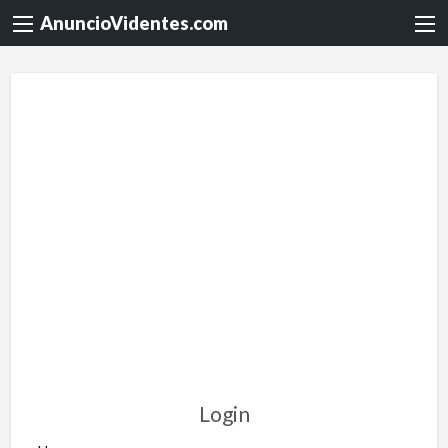
AnuncioVidentes.com
Login