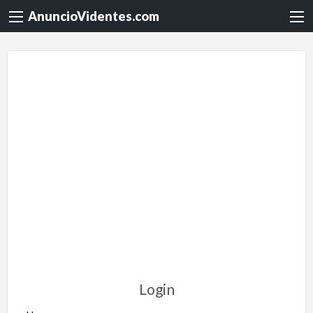
AnuncioVidentes.com
Login